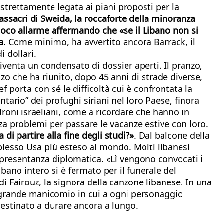
strettamente legata ai piani proposti per la
assacri di Sweida, la roccaforte della minoranza
poco allarme affermando che «se il Libano non si
a
. Come minimo, ha avvertito ancora Barrack, il
i dollari.
iventa un condensato di dossier aperti. Il pranzo,
nzo che ha riunito, dopo 45 anni di strade diverse,
 porta con sé le difficoltà cui è confrontata la
tario” dei profughi siriani nel loro Paese, finora
droni israeliani, come a ricordare che hanno in
enza problemi per passare le vacanze estive con loro.
di partire alla fine degli studi?»
. Dal balcone della
plesso Usa più esteso al mondo. Molti libanesi
ppresentanza diplomatica. «Lì vengono convocati i
ano intero si è fermato per il funerale del
i Fairouz, la signora della canzone libanese. In una
 grande manicomio in cui a ogni personaggio
destinato a durare ancora a lungo.