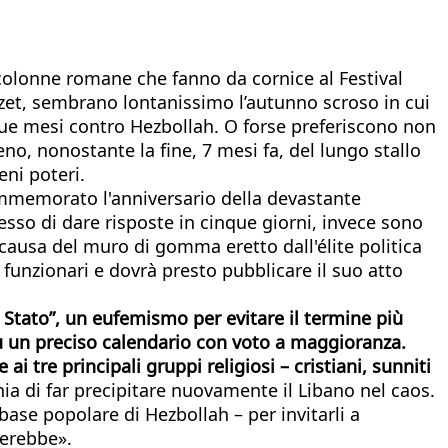
e colonne romane che fanno da cornice al Festival
Bizet, sembrano lontanissimo l’autunno scroso in cui
a due mesi contro Hezbollah. O forse preferiscono non
no, nonostante la fine, 7 mesi fa, del lungo stallo
eni poteri.
commemorato l'anniversario della devastante
esso di dare risposte in cinque giorni, invece sono
a causa del muro di gomma eretto dall'élite politica
 funzionari e dovrà presto pubblicare il suo atto
 Stato”, un eufemismo per evitare il termine più
su un preciso calendario con voto a maggioranza.
tre principali gruppi religiosi – cristiani, sunniti
hia di far precipitare nuovamente il Libano nel caos.
base popolare di Hezbollah – per invitarli a
lerebbe».