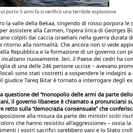
ui porto 5 anni fa si verificò una terribile esplosione
etro la valle della Bekaa, tingendo di rosso porpora l
 per assistere alla Carmen, l'opera lirica di Georges 
vano colpiti dai caccia israeliani nella guerra durat
 ritorno alla normalità. Che ancora non si vede appie
della Repubblica e la formazione di un governo con pi
ze incalzano nuovamente. Ieri, il Paese dei cedri ha 
 figlia di una delle 246 persone uccise – avevano prom
 locali sono stati costretti a sospendere le indagini 
l giudice Tareq Bitar è tornato a interrogare degli ex
sa questione del “monopolio delle armi da parte dello
cani, il governo libanese è chiamato a pronunciarsi 
etto sulla “democrazia consensuale” che conferisce ai 
posizione alla misura da parte dei ministri sciiti risc
oloro che hanno resistito all'aggressione» – ossia la 
enti i vostri sacrifici sarebbero vani e lo Stato crol