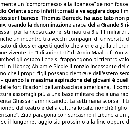
ilmente un “compromesso alla libanese” se non fosse 
dio Oriente sono infatti tornati a veleggiare dopo i m
l dossier libanese, Thomas Barrack, ha suscitato non 
am», usando la denominazione araba della Grande Siri
ari per la ricostruzione, stimati tra 8 e 11 miliardi d
 anche un incontro tra vecchi compagni di università d
sato di dossier aperti quello che viene a galla al pra
e vivente de “I disorientati” di Amin Maalouf. Youssef
rched gli ostacoli che si frappongono al “rientro volon
ti in Libano; Ahlam e Picole il ronzio incessante dei 
ano che i propri figli possano rientrare dall'estero s
 – quando la massima aspirazione dei giovani è quella 
alle fortificazioni dell'ambasciata americana, il com
ttura assomigli più a una base militare che a una ra
menta Ghassan ammiccando. La settimana scorsa, il Lib
ndo del teatro e della cultura locale, nonché figlio d
ricano”, Ziad paragona con sarcasmo il Libano a un
e se il lungometraggio sia prossimo alla fine oppure 