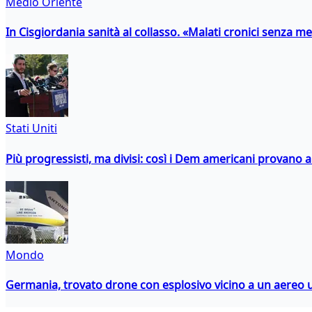
Medio Oriente
In Cisgiordania sanità al collasso. «Malati cronici senza med
Stati Uniti
Più progressisti, ma divisi: così i Dem americani provano a 
Mondo
Germania, trovato drone con esplosivo vicino a un aereo 