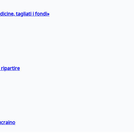
icine, tagliati i fondi»
ripartire
ucraino