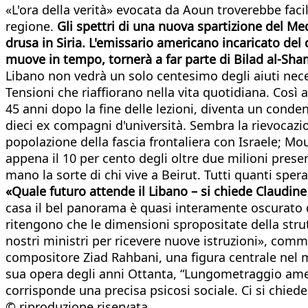
«L'ora della verità» evocata da Aoun troverebbe fac
regione.
Gli spettri di una nuova spartizione del Me
drusa in Siria. L'emissario americano incaricato de
muove in tempo, tornerà a far parte di Bilad al-Sh
Libano non vedrà un solo centesimo degli aiuti necess
Tensioni che riaffiorano nella vita quotidiana. Così
45 anni dopo la fine delle lezioni, diventa un conden
dieci ex compagni d'università. Sembra la rievocazion
popolazione della fascia frontaliera con Israele; Mou
appena il 10 per cento degli oltre due milioni presen
mano la sorte di chi vive a Beirut. Tutti quanti sper
«Quale futuro attende il Libano – si chiede Claudine
casa il bel panorama è quasi interamente oscurato d
ritengono che le dimensioni spropositate della stru
nostri ministri per ricevere nuove istruzioni», com
compositore Ziad Rahbani, una figura centrale nel mo
sua opera degli anni Ottanta, “Lungometraggio ame
corrisponde una precisa psicosi sociale. Ci si chied
© riproduzione riservata