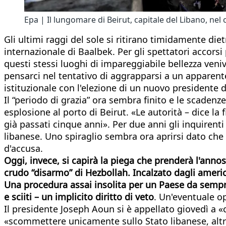
Epa | Il lungomare di Beirut, capitale del Libano, nel c
Gli ultimi raggi del sole si ritirano timidamente di
internazionale di Baalbek. Per gli spettatori accorsi
questi stessi luoghi di impareggiabile bellezza veni
pensarci nel tentativo di aggrapparsi a un apparente
istituzionale con l'elezione di un nuovo presidente 
Il “periodo di grazia” ora sembra finito e le scaden
esplosione al porto di Beirut. «Le autorità – dice la
già passati cinque anni». Per due anni gli inquirenti
libanese. Uno spiraglio sembra ora aprirsi dato che i
d'accusa.
Oggi, invece, si capirà la piega che prenderà l'anno
crudo “disarmo” di Hezbollah. Incalzato dagli ameri
Una procedura assai insolita per un Paese da sempre r
e sciiti – un implicito diritto di veto
. Un'eventuale op
Il presidente Joseph Aoun si è appellato giovedì a «c
«scommettere unicamente sullo Stato libanese, altrim