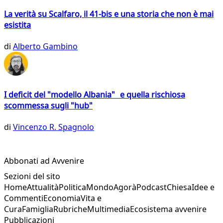
La verità su Scalfaro, il 41-bis e una storia che non è mai
esistita
di
Alberto Gambino
I deficit del "modello Albania" e quella rischiosa
scommessa sugli "hub"
di
Vincenzo R. Spagnolo
Abbonati ad Avvenire
Sezioni del sito
Home
Attualità
Politica
Mondo
Agorà
Podcast
Chiesa
Idee e
Commenti
Economia
Vita e
Cura
Famiglia
Rubriche
Multimedia
Ecosistema avvenire
Pubblicazioni