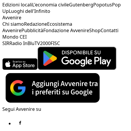
Edizioni locali
L'economia civile
Gutenberg
Popotus
Pop
Up
Luoghi dell'Infinito
Avvenire
Chi siamo
Redazione
Ecosistema
Avvenire
Pubblicità
Fondazione Avvenire
Shop
Contatti
Mondo CEI
SIR
Radio InBlu
TV2000
FISC
Segui Avvenire su