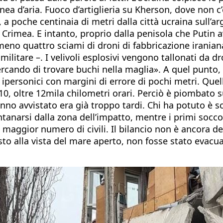
linea d’aria. Fuoco d’artiglieria su Kherson, dove non 
 a poche centinaia di metri dalla città ucraina sull’ar
la Crimea. E intanto, proprio dalla penisola che Putin
lmeno quattro sciami di droni di fabbricazione iraniana
ilitare –. I velivoli esplosivi vengono tallonati da 
cercando di trovare buchi nella maglia». A quel punto
 ipersonici con margini di errore di pochi metri. Quel
10, oltre 12mila chilometri orari. Perciò è piombato
hanno avvistato era già troppo tardi. Chi ha potuto 
ntanarsi dalla zona dell’impatto, mentre i primi socco
 maggior numero di civili. Il bilancio non è ancora defi
sto alla vista del mare aperto, non fosse stato evacua