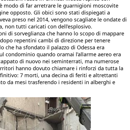
c’è modo di far arretrare le guarnigioni moscovite
gine opposto. Gli obici sono stati dispiegati a
 aveva preso nel 2014, vengono scagliate le ondate di
, non tutti caricati con dell’esplosivo.
droni di sorveglianza che hanno lo scopo di mappare
, dopo repentini cambi di direzione per tenere
lo che ha sfondato il palazzo di Odessa era
 sul condominio quando oramai l’allarme aereo era
è scappato di nuovo nei seminterrati, ma numerose
rritori hanno dovuto chiamare i rinforzi da tutta la
nitivo: 7 morti, una decina di feriti e altrettanti
to da mesi trasferendo i residenti in alberghi e