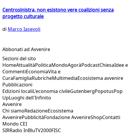
Centrosinistra, non esistono vere coalizioni senza
progetto culturale
di
Marco Iasevoli
Abbonati ad Avvenire
Sezioni del sito
Home
Attualità
Politica
Mondo
Agorà
Podcast
Chiesa
Idee e
Commenti
Economia
Vita e
Cura
Famiglia
Rubriche
Multimedia
Ecosistema avvenire
Pubblicazioni
Edizioni locali
L'economia civile
Gutenberg
Popotus
Pop
Up
Luoghi dell'Infinito
Avvenire
Chi siamo
Redazione
Ecosistema
Avvenire
Pubblicità
Fondazione Avvenire
Shop
Contatti
Mondo CEI
SIR
Radio InBlu
TV2000
FISC