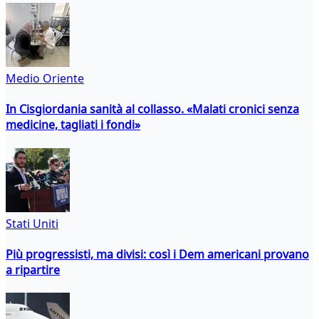
Medio Oriente
In Cisgiordania sanità al collasso. «Malati cronici senza
medicine, tagliati i fondi»
Stati Uniti
Più progressisti, ma divisi: così i Dem americani provano
a ripartire