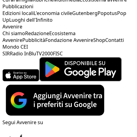
Pubblicazioni
Edizioni locali
L'economia civile
Gutenberg
Popotus
Pop
Up
Luoghi dell'Infinito
Avvenire
Chi siamo
Redazione
Ecosistema
Avvenire
Pubblicità
Fondazione Avvenire
Shop
Contatti
Mondo CEI
SIR
Radio InBlu
TV2000
FISC
Segui Avvenire su