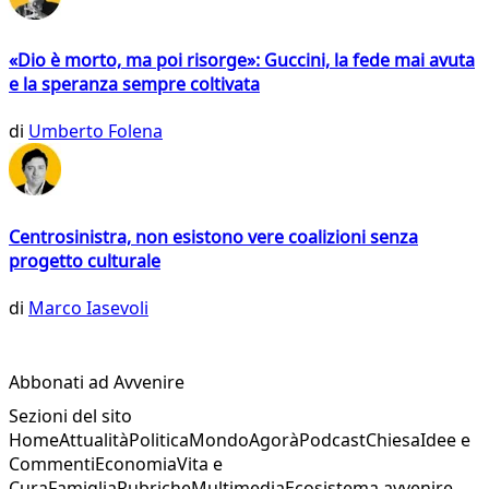
«Dio è morto, ma poi risorge»: Guccini, la fede mai avuta
e la speranza sempre coltivata
di
Umberto Folena
Centrosinistra, non esistono vere coalizioni senza
progetto culturale
di
Marco Iasevoli
Abbonati ad Avvenire
Sezioni del sito
Home
Attualità
Politica
Mondo
Agorà
Podcast
Chiesa
Idee e
Commenti
Economia
Vita e
Cura
Famiglia
Rubriche
Multimedia
Ecosistema avvenire