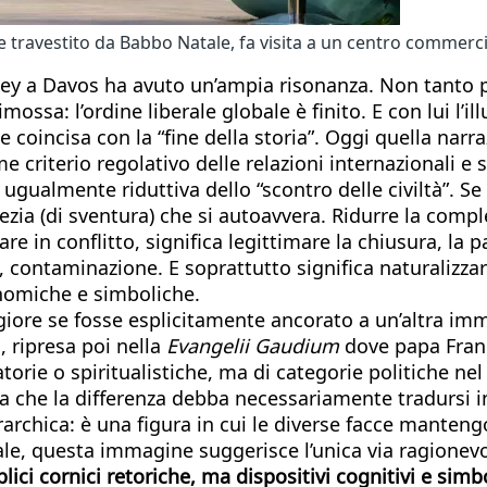
 e travestito da Babbo Natale, fa visita a un centro commer
ey a Davos ha avuto un’ampia risonanza. Non tanto pe
ossa: l’ordine liberale globale è finito. E con lui l’
coincisa con la “fine della storia”. Oggi quella narr
ome criterio regolativo delle relazioni internazionali 
 e ugualmente riduttiva dello “scontro delle civiltà”. 
fezia (di sventura) che si autoavvera. Ridurre la co
re in conflitto, significa legittimare la chiusura, la 
 contaminazione. E soprattutto significa naturalizzar
onomiche e simboliche.
iore se fosse esplicitamente ancorato a un’altra imm
, ripresa poi nella
Evangelii Gaudium
dove papa Franc
latorie o spiritualistiche, ma di categorie politiche n
idea che la differenza debba necessariamente tradursi i
archica: è una figura in cui le diverse facce manteng
e, questa immagine suggerisce l’unica via ragionevo
ci cornici retoriche, ma dispositivi cognitivi e simbo