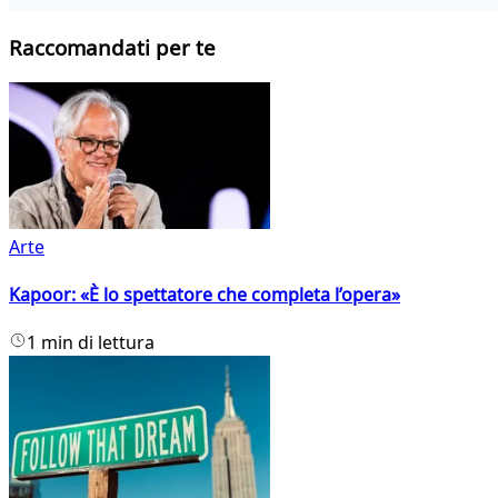
Raccomandati per te
Arte
Kapoor: «È lo spettatore che completa l’opera»
1 min di lettura