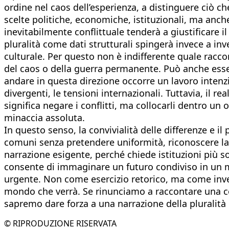
ordine nel caos dell’esperienza, a distinguere ciò che
scelte politiche, economiche, istituzionali, ma anch
inevitabilmente conflittuale tenderà a giustificare i
pluralità come dati strutturali spingerà invece a inv
culturale. Per questo non è indifferente quale racco
del caos o della guerra permanente. Può anche esse
andare in questa direzione occorre un lavoro intenzio
divergenti, le tensioni internazionali. Tuttavia, il r
significa negare i conflitti, ma collocarli dentro u
minaccia assoluta.
In questo senso, la convivialità delle differenze e il
comuni senza pretendere uniformità, riconoscere la p
narrazione esigente, perché chiede istituzioni più so
consente di immaginare un futuro condiviso in un m
urgente. Non come esercizio retorico, ma come inve
mondo che verrà. Se rinunciamo a raccontare una conv
sapremo dare forza a una narrazione della pluralità 
© RIPRODUZIONE RISERVATA