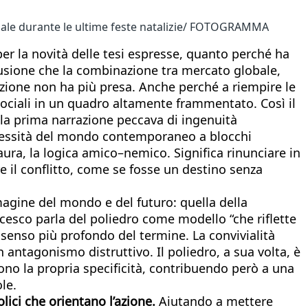
ciale durante le ultime feste natalizie/ FOTOGRAMMA
r la novità delle tesi espresse, quanto perché ha
illusione che la combinazione tra mercato globale,
azione non ha più presa. Anche perché a riempire le
e sociali in un quadro altamente frammentato. Così il
Se la prima narrazione peccava di ingenuità
mplessità del mondo contemporaneo a blocchi
paura, la logica amico–nemico. Significa rinunciare in
e il conflitto, come se fosse un destino senza
agine del mondo e del futuro: quella della
esco parla del poliedro come modello “che riflette
el senso più profondo del termine. La convivialità
n antagonismo distruttivo. Il poliedro, a sua volta, è
ono la propria specificità, contribuendo però a una
le.
lici che orientano l’azione.
Aiutando a mettere