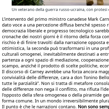
Un veterano della guerra russo-ucraina, con protesi
L’intervento del primo ministro canadese Mark Carn
dato voce a una percezione diffusa benché spesso rim
democrazia liberale e progresso tecnologico sarebbe 
cronache dei nostri giorni è il ritorno della forza c
rischio è di finire travolti dalla narrazione opposta
ottimistica, la seconda può trasformarsi in una pro
culturali omogenei, inevitabilmente destinati a entra
partenza a ogni spazio di mediazione, cooperazione,
scampo, anziché il prodotto di scelte politiche, ec
Il discorso di Carney avrebbe una forza ancora magg
convivialità delle differenze, cara a don Tonino Bello
tutte le parzialità”. Non si tratta di metafore conso
delle differenze non nega il conflitto, ma rifiuta l’
l’opposto della sfera omogenea o della piramide ger
forma comune. In un mondo irreversibilmente plural
Il punto è che le narrazioni contano.
Non sono sempli