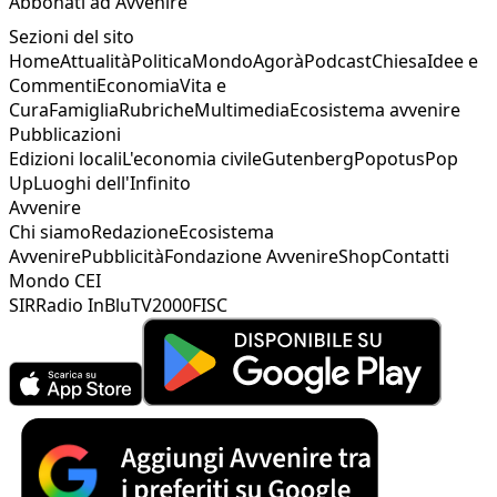
Abbonati ad Avvenire
Sezioni del sito
Home
Attualità
Politica
Mondo
Agorà
Podcast
Chiesa
Idee e
Commenti
Economia
Vita e
Cura
Famiglia
Rubriche
Multimedia
Ecosistema avvenire
Pubblicazioni
Edizioni locali
L'economia civile
Gutenberg
Popotus
Pop
Up
Luoghi dell'Infinito
Avvenire
Chi siamo
Redazione
Ecosistema
Avvenire
Pubblicità
Fondazione Avvenire
Shop
Contatti
Mondo CEI
SIR
Radio InBlu
TV2000
FISC