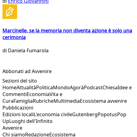
di
Enrico Giovannini
Marcinelle, se la memoria non diventa azione è solo una
cerimonia
di
Daniela Fumarola
Abbonati ad Avvenire
Sezioni del sito
Home
Attualità
Politica
Mondo
Agorà
Podcast
Chiesa
Idee e
Commenti
Economia
Vita e
Cura
Famiglia
Rubriche
Multimedia
Ecosistema avvenire
Pubblicazioni
Edizioni locali
L'economia civile
Gutenberg
Popotus
Pop
Up
Luoghi dell'Infinito
Avvenire
Chi siamo
Redazione
Ecosistema