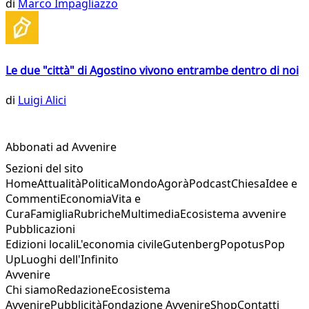
di
Marco Impagliazzo
Le due "città" di Agostino vivono entrambe dentro di noi
di
Luigi Alici
Abbonati ad Avvenire
Sezioni del sito
Home
Attualità
Politica
Mondo
Agorà
Podcast
Chiesa
Idee e
Commenti
Economia
Vita e
Cura
Famiglia
Rubriche
Multimedia
Ecosistema avvenire
Pubblicazioni
Edizioni locali
L'economia civile
Gutenberg
Popotus
Pop
Up
Luoghi dell'Infinito
Avvenire
Chi siamo
Redazione
Ecosistema
Avvenire
Pubblicità
Fondazione Avvenire
Shop
Contatti