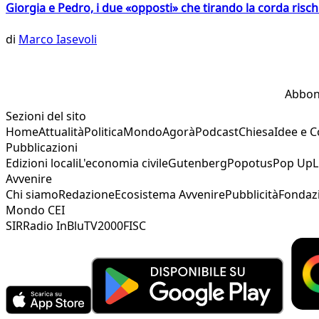
Giorgia e Pedro, i due «opposti» che tirando la corda risc
di
Marco Iasevoli
Abbon
Sezioni del sito
Home
Attualità
Politica
Mondo
Agorà
Podcast
Chiesa
Idee e 
Pubblicazioni
Edizioni locali
L'economia civile
Gutenberg
Popotus
Pop Up
L
Avvenire
Chi siamo
Redazione
Ecosistema Avvenire
Pubblicità
Fondaz
Mondo CEI
SIR
Radio InBlu
TV2000
FISC