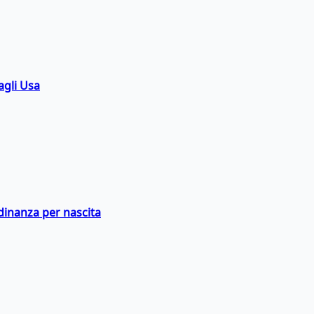
agli Usa
adinanza per nascita