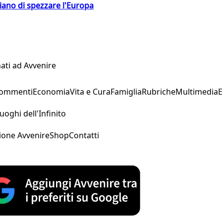
hiano di spezzare l'Europa
ati ad Avvenire
Commenti
Economia
Vita e Cura
Famiglia
Rubriche
Multimedia
uoghi dell'Infinito
ione Avvenire
Shop
Contatti