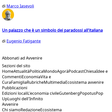
di
Marco Iasevoli
Un palazzo che è un simbolo dei paradossi all'italiana
di
Eugenio Fatigante
Abbonati ad Avvenire
Sezioni del sito
Home
Attualità
Politica
Mondo
Agorà
Podcast
Chiesa
Idee e
Commenti
Economia
Vita e
Cura
Famiglia
Rubriche
Multimedia
Ecosistema avvenire
Pubblicazioni
Edizioni locali
L'economia civile
Gutenberg
Popotus
Pop
Up
Luoghi dell'Infinito
Avvenire
Chi siamo
Redazione
Ecosistema