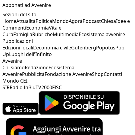
Abbonati ad Avvenire
Sezioni del sito
Home
Attualità
Politica
Mondo
Agorà
Podcast
Chiesa
Idee e
Commenti
Economia
Vita e
Cura
Famiglia
Rubriche
Multimedia
Ecosistema avvenire
Pubblicazioni
Edizioni locali
L'economia civile
Gutenberg
Popotus
Pop
Up
Luoghi dell'Infinito
Avvenire
Chi siamo
Redazione
Ecosistema
Avvenire
Pubblicità
Fondazione Avvenire
Shop
Contatti
Mondo CEI
SIR
Radio InBlu
TV2000
FISC