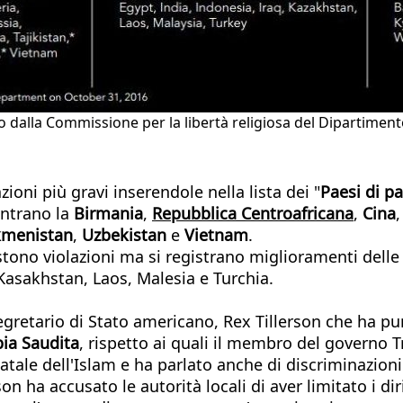
dalla Commissione per la libertà religiosa del Dipartiment
ioni più gravi inserendole nella lista dei "
Paesi di p
entrano la
Birmania
,
Repubblica Centroafricana
,
Cina
kmenistan
,
Uzbekistan
e
Vietnam
.
stono violazioni ma si registrano miglioramenti delle 
Kasakhstan, Laos, Malesia e Turchia.
gretario di Stato americano, Rex Tillerson che ha punt
ia Saudita
, rispetto ai quali il membro del governo T
tale dell'Islam e ha parlato anche di discriminazioni n
son ha accusato le autorità locali di aver limitato i di