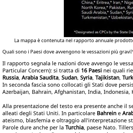
La mappa è contenuta nel rapporto annuale prodotto 
Quali sono i Paesi dove avvengono le vessazioni più gravi?
Il rapporto segnala le nazioni dove avvengo le vessaz
Particular Concern): si tratta di
16 Paesi
nei quali ri
Russia
,
Arabia Saudita
,
Sudan
,
Syria
,
Tajikistan
,
Tur
In seconda fascia sono collocati gli Stati dove persi
Azerbaijan, Bahrain, Afghanistan, India, Indonesia, 
Alla presentazione del testo era presente anche il se
alleati degli Stati Uniti. In particolare
Bahrein
e
Arab
ateismo, blasfemia e oltraggio all'interpretazione sta
Parole dure anche per la
Turchia
, paese Nato. Tiller