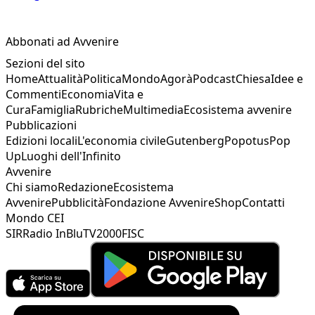
Abbonati ad Avvenire
Sezioni del sito
Home
Attualità
Politica
Mondo
Agorà
Podcast
Chiesa
Idee e
Commenti
Economia
Vita e
Cura
Famiglia
Rubriche
Multimedia
Ecosistema avvenire
Pubblicazioni
Edizioni locali
L'economia civile
Gutenberg
Popotus
Pop
Up
Luoghi dell'Infinito
Avvenire
Chi siamo
Redazione
Ecosistema
Avvenire
Pubblicità
Fondazione Avvenire
Shop
Contatti
Mondo CEI
SIR
Radio InBlu
TV2000
FISC