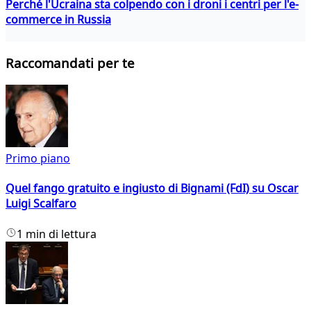
Perché l'Ucraina sta colpendo con i droni i centri per l'e-
commerce in Russia
Raccomandati per te
Primo piano
Quel fango gratuito e ingiusto di Bignami (FdI) su Oscar
Luigi Scalfaro
1 min di lettura