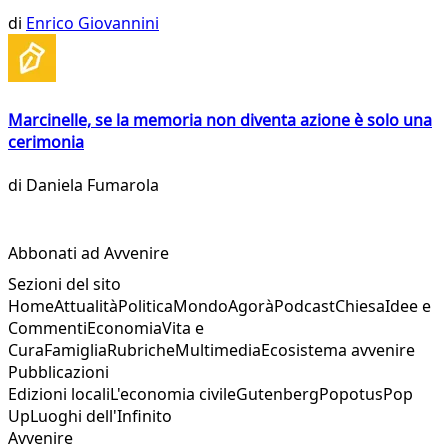
di
Enrico Giovannini
Marcinelle, se la memoria non diventa azione è solo una
cerimonia
di
Daniela Fumarola
Abbonati ad Avvenire
Sezioni del sito
Home
Attualità
Politica
Mondo
Agorà
Podcast
Chiesa
Idee e
Commenti
Economia
Vita e
Cura
Famiglia
Rubriche
Multimedia
Ecosistema avvenire
Pubblicazioni
Edizioni locali
L'economia civile
Gutenberg
Popotus
Pop
Up
Luoghi dell'Infinito
Avvenire