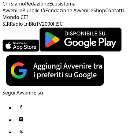
Chi siamo
Redazione
Ecosistema
Avvenire
Pubblicità
Fondazione Avvenire
Shop
Contatti
Mondo CEI
SIR
Radio InBlu
TV2000
FISC
Segui Avvenire su