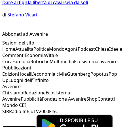
Dare ai figli la libertà di cavarsela da soli
di
Stefano Vicari
Abbonati ad Avvenire
Sezioni del sito
Home
Attualità
Politica
Mondo
Agorà
Podcast
Chiesa
Idee e
Commenti
Economia
Vita e
Cura
Famiglia
Rubriche
Multimedia
Ecosistema avvenire
Pubblicazioni
Edizioni locali
L'economia civile
Gutenberg
Popotus
Pop
Up
Luoghi dell'Infinito
Avvenire
Chi siamo
Redazione
Ecosistema
Avvenire
Pubblicità
Fondazione Avvenire
Shop
Contatti
Mondo CEI
SIR
Radio InBlu
TV2000
FISC