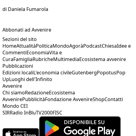
di
Daniela Fumarola
Abbonati ad Avvenire
Sezioni del sito
Home
Attualità
Politica
Mondo
Agorà
Podcast
Chiesa
Idee e
Commenti
Economia
Vita e
Cura
Famiglia
Rubriche
Multimedia
Ecosistema avvenire
Pubblicazioni
Edizioni locali
L'economia civile
Gutenberg
Popotus
Pop
Up
Luoghi dell'Infinito
Avvenire
Chi siamo
Redazione
Ecosistema
Avvenire
Pubblicità
Fondazione Avvenire
Shop
Contatti
Mondo CEI
SIR
Radio InBlu
TV2000
FISC