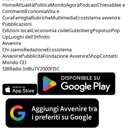
Home
Attualità
Politica
Mondo
Agorà
Podcast
Chiesa
Idee e
Commenti
Economia
Vita e
Cura
Famiglia
Rubriche
Multimedia
Ecosistema avvenire
Pubblicazioni
Edizioni locali
L'economia civile
Gutenberg
Popotus
Pop
Up
Luoghi dell'Infinito
Avvenire
Chi siamo
Redazione
Ecosistema
Avvenire
Pubblicità
Fondazione Avvenire
Shop
Contatti
Mondo CEI
SIR
Radio InBlu
TV2000
FISC