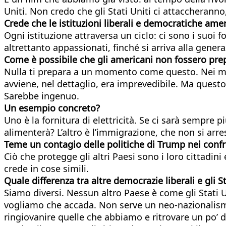
Uniti. Non credo che gli Stati Uniti ci attaccheran
Crede che le istituzioni liberali e democratiche ame
Ogni istituzione attraversa un ciclo: ci sono i suo
altrettanto appassionati, finché si arriva alla gener
Come è possibile che gli americani non fossero prep
Nulla ti prepara a un momento come questo. Nei mom
avviene, nel dettaglio, era imprevedibile. Ma questo
Sarebbe ingenuo.
Un esempio concreto?
Uno è la fornitura di elettricità. Se ci sarà sempre 
alimenterà? L’altro è l’immigrazione, che non si arre
Teme un contagio delle politiche di Trump nei confro
Ciò che protegge gli altri Paesi sono i loro cittadi
crede in cose simili.
Quale differenza tra altre democrazie liberali e gli S
Siamo diversi. Nessun altro Paese è come gli Stati U
vogliamo che accada. Non serve un neo-nazionalismo
ringiovanire quelle che abbiamo e ritrovare un po’ di