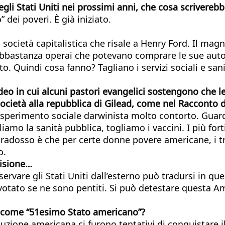
egli Stati Uniti nei prossimi anni, che cosa scrivereb
dei poveri. È già iniziato.
 società capitalistica che risale a Henry Ford. Il mag
abbastanza operai che potevano comprare le sue auto. 
Quindi cosa fanno? Tagliano i servizi sociali e sanit
o in cui alcuni pastori evangelici sostengono che le
 società alla repubblica di Gilead, come nel Racconto d
erimento sociale darwinista molto contorto. Guardi
liamo la sanità pubblica, togliamo i vaccini. I più forti
paradosso è che per certe donne povere americane, i t
o.
visione…
servare gli Stati Uniti dall’esterno può tradursi in qu
votato se ne sono pentiti. Si può detestare questa Am
a come “51esimo Stato americano”?
uzione americana ci furono tentativi di conquistare il