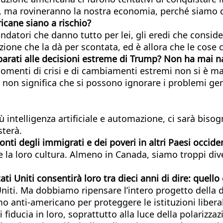
no, ma rovineranno la nostra economia, perché siamo 
ricane siano a rischio?
i fondatori che danno tutto per lei, gli eredi che co
azione che la dà per scontata, ed è allora che le cose
arati alle decisioni estreme di Trump? Non ha mai nas
enti di crisi e di cambiamenti estremi non si è mai
 non significa che si possono ignorare i problemi gene
più intelligenza artificiale e automazione, ci sarà bis
sterà.
nti degli immigrati e dei poveri in altri Paesi occid
ni e la loro cultura. Almeno in Canada, siamo troppi d
tati Uniti consentirà loro tra dieci anni di dire: quel
niti. Ma dobbiamo ripensare l’intero progetto della d
 anti-americano per proteggere le istituzioni liber
 fiducia in loro, soprattutto alla luce della polarizza