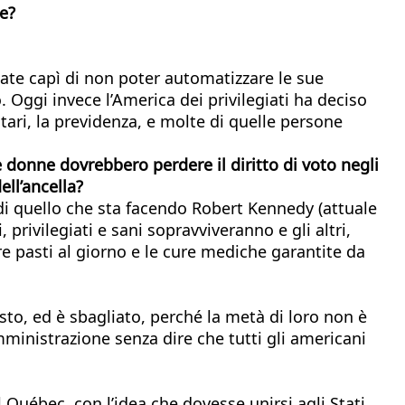
be?
nate capì di non poter automatizzare le sue
Oggi invece l’America dei privilegiati ha deciso
ari, la previdenza, e molte di quelle persone
 donne dovrebbero perdere il diritto di voto negli
ell’ancella?
 quello che sta facendo Robert Kennedy (attuale
, privilegiati e sani sopravviveranno e gli altri,
re pasti al giorno e le cure mediche garantite da
esto, ed è sbagliato, perché la metà di loro non è
ministrazione senza dire che tutti gli americani
 Québec, con l’idea che dovesse unirsi agli Stati