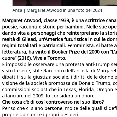
Ansa | Margaret Atwood in una foto del 2024
Margaret Atwood, classe 1939, è una scrittrice canade
poesie, racconti e storie per bambini. Nelle sue opere 
dando vita a personaggi che reinterpretano la storia e
realtà di Gilead, un’America futuristica in cui le don
regimi totalitari e patriarcali. Femminista, si batte 
letteratura, ha vinto il Booker Prize del 2000 con “L’as
cuore” (2016). Vive a Toronto.
È impossibile osservare una protesta anti-Trump senza
visto la serie, stile Racconto dell’ancella di Margar
dibattiti sulla giustizia sociale, i diritti delle don
visione della società promossa da Donald Trump, con 
commissioni scolastiche in Texas, Florida, Oregon e 
a lanciare nel 2009, lo considera un onore.
Che cosa c'è di così controverso nel suo libro?
Penso che ci siano persone, molte delle quali si def
proprie opinioni e i propri desideri.