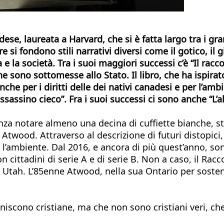
se, laureata a Harvard, che si è fatta largo tra i gr
si fondono stili narrativi diversi come il gotico, il gi
 la società. Tra i suoi maggiori successi c’è “Il racco
ne sono sottomesse allo Stato. Il libro, che ha ispirat
anche per i diritti delle dei nativi canadesi e per l’a
sassino cieco”. Fra i suoi successi ci sono anche “L’altr
 notare almeno una decina di cuffiette bianche, stile 
et Atwood. Attraverso al descrizione di futuri distopic
ne e l’ambiente. Dal 2016, e ancora di più quest’anno, 
cittadini di serie A e di serie B. Non a caso, il Rac
Utah. L’85enne Atwood, nella sua Ontario per sostener
iniscono cristiane, ma che non sono cristiani veri, ch