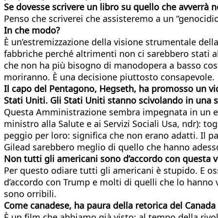
Se dovesse scrivere un libro su quello che avverrà n
Penso che scriverei che assisteremo a un “genocidio” 
In che modo?
È un’estremizzazione della visione strumentale della
fabbriche perché altrimenti non ci sarebbero stati 
che non ha più bisogno di manodopera a basso costo. 
moriranno. È una decisione piuttosto consapevole.
Il capo del Pentagono, Hegseth, ha promosso un vide
Stati Uniti. Gli Stati Uniti stanno scivolando in una
Questa Amministrazione sembra impegnata in un esp
ministro alla Salute e ai Servizi Sociali Usa, ndr): tog
peggio per loro: significa che non erano adatti. Il 
Gilead sarebbero meglio di quello che hanno adess
Non tutti gli americani sono d’accordo con questa 
Per questo odiare tutti gli americani è stupido. E os
d’accordo con Trump e molti di quelli che lo hanno 
sono orribili.
Come canadese, ha paura della retorica del Canad
È un film che abbiamo già visto: al tempo della rivol