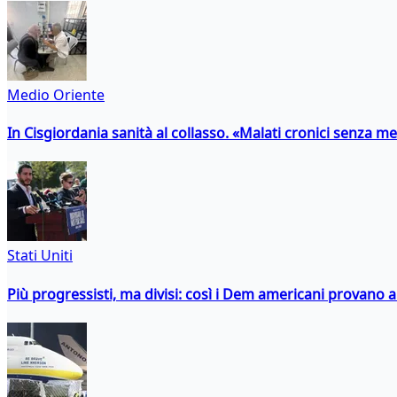
Medio Oriente
In Cisgiordania sanità al collasso. «Malati cronici senza med
Stati Uniti
Più progressisti, ma divisi: così i Dem americani provano a 