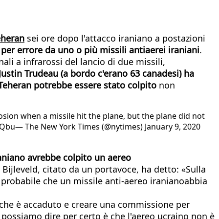
eheran
sei ore dopo l'attacco iraniano a postazioni
er errore da uno o più missili antiaerei iraniani
.
li a infrarossi del lancio di due missili,
Justin Trudeau (a bordo c'erano 63 canadesi) ha
a Teheran potrebbe essere stato colpito
non
osion when a missile hit the plane, but the plane did not
WcpQbu— The New York Times (@nytimes) January 9, 2020
raniano avrebbe colpito un aereo
 Bijleveld, citato da un portavoce, ha detto: «Sulla
è probabile che un missile anti-aereo iranianoabbia
 che è accaduto e creare una commissione per
i possiamo dire per certo è che l'aereo ucraino non è