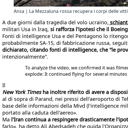
Ansa | La Mezzaluna rossa recupera i corpi delle vitt
A due giorni dalla tragedia del volo ucraino,
schianta
militari Usa in Iraq,
si rafforza l'ipotesi che il
Boeing,
Fonti di intelligence Usa e del Pentagono lo ritengon
probabilmente SA-15, di fabbricazione russa, seguit
dichiarato, citando fonti di intelligence, che "le pr
intenzionalmente".
To analyze the video, we confirmed it was filmed
explode: It continued flying for several minu
Il
New York Times
ha inoltre riferito di avere a disp
al di sopra di Parand, nei pressi dell'aeroporto di T
base delle informazioni della Mivd (l'intelligence m
portato alla caduta dell'aereo».
Ma
l'Iran continua a respingere drasticamente l'ipot
farlo», ha detto Ali Abedsadeh che guida l'Organizza