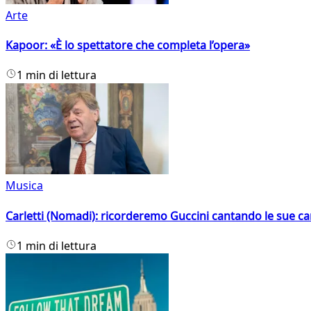
Arte
Kapoor: «È lo spettatore che completa l’opera»
1 min di lettura
Musica
Carletti (Nomadi): ricorderemo Guccini cantando le sue ca
1 min di lettura