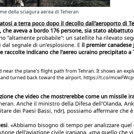
ime della sciagura aerea di Teheran
tosi a terra poco dopo il decollo dall'aeroporto di T
 che aveva a bordo 176 persone, sia stato abbattuto p
o "altamente probabile": un satellite ha rilevato segna
i dal segnale di un'esplosione. E
il premier canadese 
ove raccolte indicano che l'aereo ucraino precipitato 
 near the plane's flight path from Tehran. It shows an expl
tes and turned back toward the airport. https://t.co/mcwF
osizione che video che mostrerebbe come un missile i
eheran. Anche il ministro della Difesa dell'Olanda, Ank
ilitare dei Paesi Bassi, ndr), possiamo affermare che 
esi
. «Abbiamo bisogno di tempo per analizzare quel
zione dell'aviazione civile iraniana, «ma quello che v