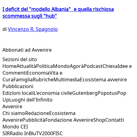
I deficit del "modello Albania" e quella rischiosa
scommessa sugli "hub"
di
Vincenzo R. Spagnolo
Abbonati ad Avvenire
Sezioni del sito
Home
Attualità
Politica
Mondo
Agorà
Podcast
Chiesa
Idee e
Commenti
Economia
Vita e
Cura
Famiglia
Rubriche
Multimedia
Ecosistema avvenire
Pubblicazioni
Edizioni locali
L'economia civile
Gutenberg
Popotus
Pop
Up
Luoghi dell'Infinito
Avvenire
Chi siamo
Redazione
Ecosistema
Avvenire
Pubblicità
Fondazione Avvenire
Shop
Contatti
Mondo CEI
SIR
Radio InBlu
TV2000
FISC