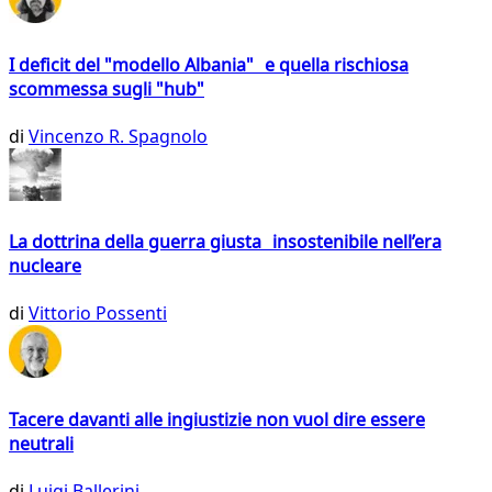
I deficit del "modello Albania" e quella rischiosa
scommessa sugli "hub"
di
Vincenzo R. Spagnolo
La dottrina della guerra giusta insostenibile nell’era
nucleare
di
Vittorio Possenti
Tacere davanti alle ingiustizie non vuol dire essere
neutrali
di
Luigi Ballerini