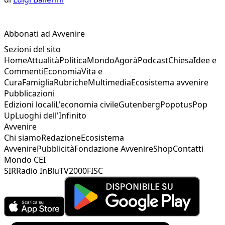
Abbonati ad Avvenire
Sezioni del sito
Home
Attualità
Politica
Mondo
Agorà
Podcast
Chiesa
Idee e
Commenti
Economia
Vita e
Cura
Famiglia
Rubriche
Multimedia
Ecosistema avvenire
Pubblicazioni
Edizioni locali
L'economia civile
Gutenberg
Popotus
Pop
Up
Luoghi dell'Infinito
Avvenire
Chi siamo
Redazione
Ecosistema
Avvenire
Pubblicità
Fondazione Avvenire
Shop
Contatti
Mondo CEI
SIR
Radio InBlu
TV2000
FISC