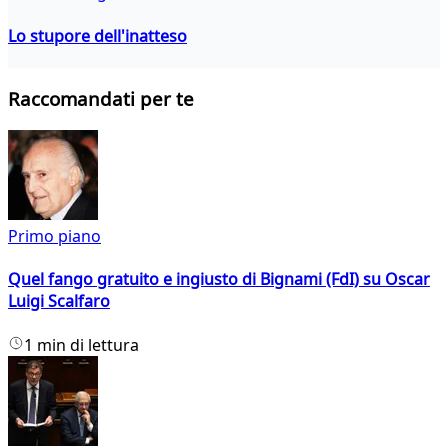
Lo stupore dell'inatteso
Raccomandati per te
Primo piano
Quel fango gratuito e ingiusto di Bignami (FdI) su Oscar
Luigi Scalfaro
1 min di lettura