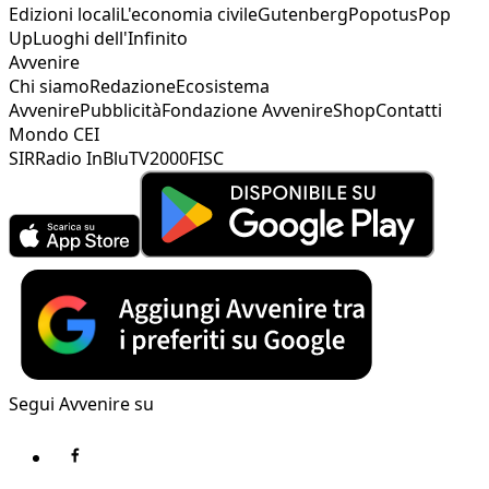
Edizioni locali
L'economia civile
Gutenberg
Popotus
Pop
Up
Luoghi dell'Infinito
Avvenire
Chi siamo
Redazione
Ecosistema
Avvenire
Pubblicità
Fondazione Avvenire
Shop
Contatti
Mondo CEI
SIR
Radio InBlu
TV2000
FISC
Segui Avvenire su