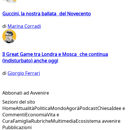
Guccini, la nostra ballata del Novecento
di
Marina Corradi
Il Great Game tra Londra e Mosca che continua
(indisturbato) anche oggi
di
Giorgio Ferrari
Abbonati ad Avvenire
Sezioni del sito
Home
Attualità
Politica
Mondo
Agorà
Podcast
Chiesa
Idee e
Commenti
Economia
Vita e
Cura
Famiglia
Rubriche
Multimedia
Ecosistema avvenire
Pubblicazioni