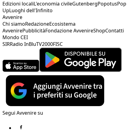
Edizioni locali
L'economia civile
Gutenberg
Popotus
Pop
Up
Luoghi dell'Infinito
Avvenire
Chi siamo
Redazione
Ecosistema
Avvenire
Pubblicità
Fondazione Avvenire
Shop
Contatti
Mondo CEI
SIR
Radio InBlu
TV2000
FISC
Segui Avvenire su