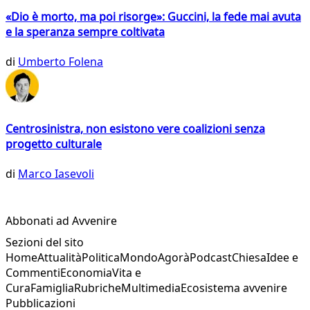
«Dio è morto, ma poi risorge»: Guccini, la fede mai avuta
e la speranza sempre coltivata
di
Umberto Folena
Centrosinistra, non esistono vere coalizioni senza
progetto culturale
di
Marco Iasevoli
Abbonati ad Avvenire
Sezioni del sito
Home
Attualità
Politica
Mondo
Agorà
Podcast
Chiesa
Idee e
Commenti
Economia
Vita e
Cura
Famiglia
Rubriche
Multimedia
Ecosistema avvenire
Pubblicazioni