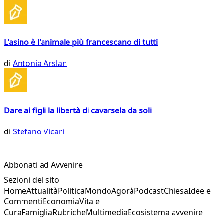
L'asino è l'animale più francescano di tutti
di
Antonia Arslan
Dare ai figli la libertà di cavarsela da soli
di
Stefano Vicari
Abbonati ad Avvenire
Sezioni del sito
Home
Attualità
Politica
Mondo
Agorà
Podcast
Chiesa
Idee e
Commenti
Economia
Vita e
Cura
Famiglia
Rubriche
Multimedia
Ecosistema avvenire