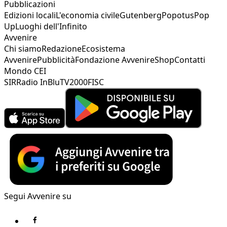
Pubblicazioni
Edizioni locali
L'economia civile
Gutenberg
Popotus
Pop
Up
Luoghi dell'Infinito
Avvenire
Chi siamo
Redazione
Ecosistema
Avvenire
Pubblicità
Fondazione Avvenire
Shop
Contatti
Mondo CEI
SIR
Radio InBlu
TV2000
FISC
Segui Avvenire su