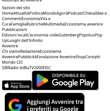
Sezioni del sito
Home
Attualità
Politica
Mondo
Agorà
Podcast
Chiesa
Idee e
Commenti
Economia
Vita e
Cura
Famiglia
Rubriche
Multimedia
Ecosistema avvenire
Pubblicazioni
Edizioni locali
L'economia civile
Gutenberg
Popotus
Pop
Up
Luoghi dell'Infinito
Avvenire
Chi siamo
Redazione
Ecosistema
Avvenire
Pubblicità
Fondazione Avvenire
Shop
Contatti
Mondo CEI
SIR
Radio InBlu
TV2000
FISC