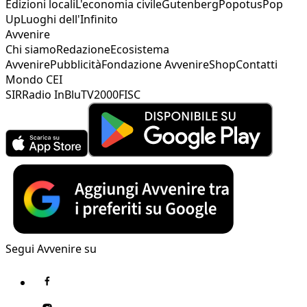
Edizioni locali
L'economia civile
Gutenberg
Popotus
Pop
Up
Luoghi dell'Infinito
Avvenire
Chi siamo
Redazione
Ecosistema
Avvenire
Pubblicità
Fondazione Avvenire
Shop
Contatti
Mondo CEI
SIR
Radio InBlu
TV2000
FISC
Segui Avvenire su