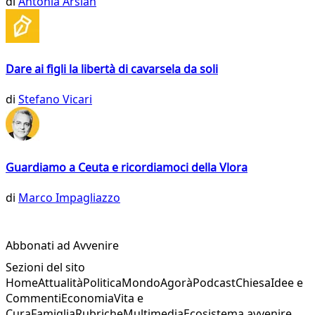
di
Antonia Arslan
Dare ai figli la libertà di cavarsela da soli
di
Stefano Vicari
Guardiamo a Ceuta e ricordiamoci della Vlora
di
Marco Impagliazzo
Abbonati ad Avvenire
Sezioni del sito
Home
Attualità
Politica
Mondo
Agorà
Podcast
Chiesa
Idee e
Commenti
Economia
Vita e
Cura
Famiglia
Rubriche
Multimedia
Ecosistema avvenire