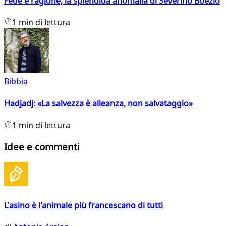
Fede e ragione, la splendida anomalia di Severino Boezio
1 min di lettura
Bibbia
Hadjadj: «La salvezza è alleanza, non salvataggio»
1 min di lettura
Idee e commenti
L'asino è l'animale più francescano di tutti