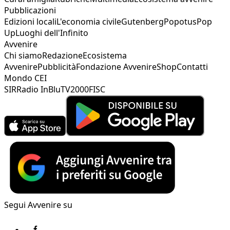
Pubblicazioni
Edizioni locali
L'economia civile
Gutenberg
Popotus
Pop
Up
Luoghi dell'Infinito
Avvenire
Chi siamo
Redazione
Ecosistema
Avvenire
Pubblicità
Fondazione Avvenire
Shop
Contatti
Mondo CEI
SIR
Radio InBlu
TV2000
FISC
Segui Avvenire su