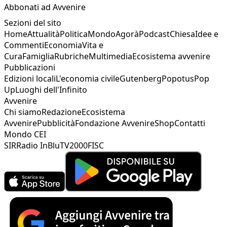
Abbonati ad Avvenire
Sezioni del sito
Home
Attualità
Politica
Mondo
Agorà
Podcast
Chiesa
Idee e
Commenti
Economia
Vita e
Cura
Famiglia
Rubriche
Multimedia
Ecosistema avvenire
Pubblicazioni
Edizioni locali
L'economia civile
Gutenberg
Popotus
Pop
Up
Luoghi dell'Infinito
Avvenire
Chi siamo
Redazione
Ecosistema
Avvenire
Pubblicità
Fondazione Avvenire
Shop
Contatti
Mondo CEI
SIR
Radio InBlu
TV2000
FISC