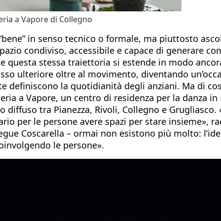
eria a Vapore di Collegno
 “bene” in senso tecnico o formale, ma piuttosto asco
spazio condiviso, accessibile e capace di generare co
e questa stessa traiettoria si estende in modo ancora
asso ulteriore oltre al movimento, diventando un’occas
nte definiscono la quotidianità degli anziani. Ma di 
deria a Vapore, un centro di residenza per la danza i
rso diffuso tra Pianezza, Rivoli, Collegno e Grugliasco
ario per le persone avere spazi per stare insieme», r
egue Coscarella – ormai non esistono più molto: l’ide
coinvolgendo le persone».