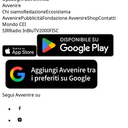
Avvenire
Chi siamo
Redazione
Ecosistema
Avvenire
Pubblicità
Fondazione Avvenire
Shop
Contatti
Mondo CEI
SIR
Radio InBlu
TV2000
FISC
Segui Avvenire su