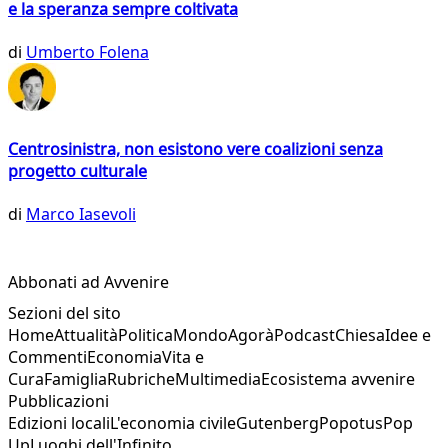
e la speranza sempre coltivata
di
Umberto Folena
Centrosinistra, non esistono vere coalizioni senza
progetto culturale
di
Marco Iasevoli
Abbonati ad Avvenire
Sezioni del sito
Home
Attualità
Politica
Mondo
Agorà
Podcast
Chiesa
Idee e
Commenti
Economia
Vita e
Cura
Famiglia
Rubriche
Multimedia
Ecosistema avvenire
Pubblicazioni
Edizioni locali
L'economia civile
Gutenberg
Popotus
Pop
Up
Luoghi dell'Infinito