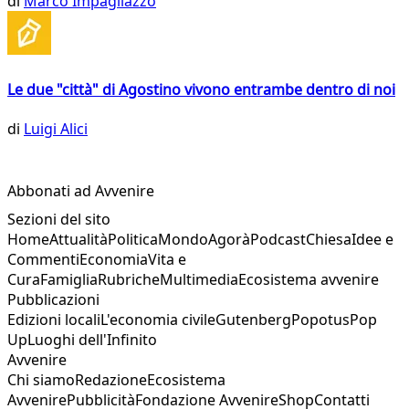
di
Marco Impagliazzo
Le due "città" di Agostino vivono entrambe dentro di noi
di
Luigi Alici
Abbonati ad Avvenire
Sezioni del sito
Home
Attualità
Politica
Mondo
Agorà
Podcast
Chiesa
Idee e
Commenti
Economia
Vita e
Cura
Famiglia
Rubriche
Multimedia
Ecosistema avvenire
Pubblicazioni
Edizioni locali
L'economia civile
Gutenberg
Popotus
Pop
Up
Luoghi dell'Infinito
Avvenire
Chi siamo
Redazione
Ecosistema
Avvenire
Pubblicità
Fondazione Avvenire
Shop
Contatti