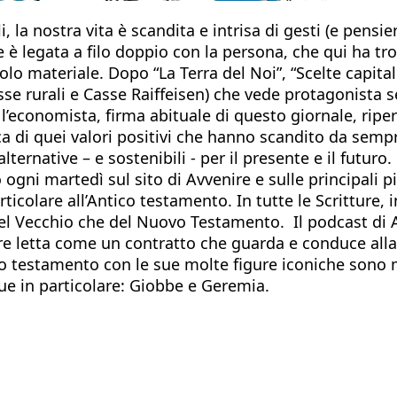
li, la nostra vita è scandita e intrisa di gesti (e pen
è legata a filo doppio con la persona, che qui ha tro
olo materiale. Dopo “La Terra del Noi”, “Scelte capital
sse rurali e Casse Raiffeisen) che vede protagonista
e l’economista, firma abituale di questo giornale, rip
cerca di quei valori positivi che hanno scandito da se
ernative – e sostenibili - per il presente e il futuro.
o ogni martedì sul sito di Avvenire e sulle principali
rticolare all’Antico testamento. In tutte le Scritture, 
 del Vecchio che del Nuovo Testamento. Il podcast di 
sere letta come un contratto che guarda e conduce all
hio testamento con le sue molte figure iconiche son
 due in particolare: Giobbe e Geremia.