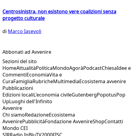
Centrosinistra, non esistono vere coalizioni senza
progetto culturale
di
Marco Iasevoli
Abbonati ad Avvenire
Sezioni del sito
Home
Attualità
Politica
Mondo
Agorà
Podcast
Chiesa
Idee e
Commenti
Economia
Vita e
Cura
Famiglia
Rubriche
Multimedia
Ecosistema avvenire
Pubblicazioni
Edizioni locali
L'economia civile
Gutenberg
Popotus
Pop
Up
Luoghi dell'Infinito
Avvenire
Chi siamo
Redazione
Ecosistema
Avvenire
Pubblicità
Fondazione Avvenire
Shop
Contatti
Mondo CEI
SIR
Radio InBlu
TV2000
FISC