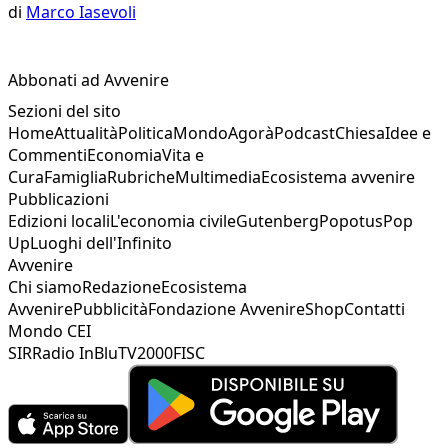
di
Marco Iasevoli
Abbonati ad Avvenire
Sezioni del sito
Home
Attualità
Politica
Mondo
Agorà
Podcast
Chiesa
Idee e
Commenti
Economia
Vita e
Cura
Famiglia
Rubriche
Multimedia
Ecosistema avvenire
Pubblicazioni
Edizioni locali
L'economia civile
Gutenberg
Popotus
Pop
Up
Luoghi dell'Infinito
Avvenire
Chi siamo
Redazione
Ecosistema
Avvenire
Pubblicità
Fondazione Avvenire
Shop
Contatti
Mondo CEI
SIR
Radio InBlu
TV2000
FISC