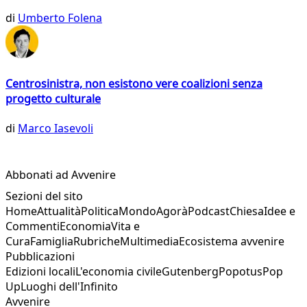
di
Umberto Folena
Centrosinistra, non esistono vere coalizioni senza
progetto culturale
di
Marco Iasevoli
Abbonati ad Avvenire
Sezioni del sito
Home
Attualità
Politica
Mondo
Agorà
Podcast
Chiesa
Idee e
Commenti
Economia
Vita e
Cura
Famiglia
Rubriche
Multimedia
Ecosistema avvenire
Pubblicazioni
Edizioni locali
L'economia civile
Gutenberg
Popotus
Pop
Up
Luoghi dell'Infinito
Avvenire