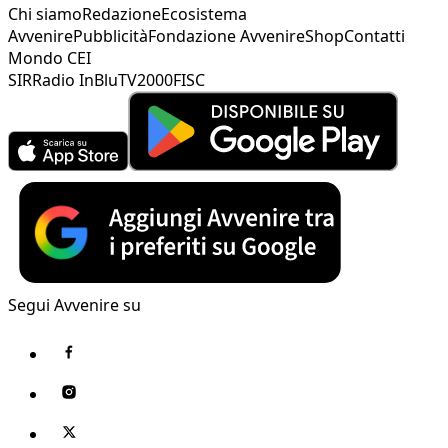
Chi siamo
Redazione
Ecosistema
Avvenire
Pubblicità
Fondazione Avvenire
Shop
Contatti
Mondo CEI
SIR
Radio InBlu
TV2000
FISC
Segui Avvenire su