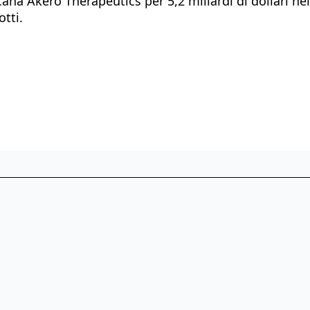
ana Akero Therapeutics per 5,2 miliardi di dollari nel
otti.