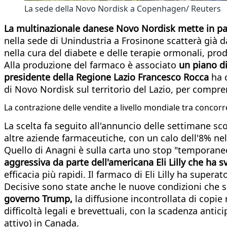
La sede della Novo Nordisk a Copenhagen/ Reuters
La multinazionale danese Novo Nordisk mette in pa
nella sede di Unindustria a Frosinone scatterà già da
nella cura del diabete e delle terapie ormonali, pro
Alla produzione del farmaco è associato
un piano di
presidente della Regione Lazio Francesco Rocca
ha c
di Novo Nordisk sul territorio del Lazio, per compr
La contrazione delle vendite a livello mondiale tra concorr
La scelta fa seguito all'annuncio delle settimane s
altre aziende farmaceutiche, con un calo dell'8% nell
Quello di Anagni è sulla carta uno stop "temporane
aggressiva da parte dell'americana Eli Lilly che ha s
efficacia più rapidi. Il farmaco di Eli Lilly ha supera
Decisive sono state anche le nuove condizioni che s
governo Trump,
la diffusione incontrollata di copie
difficoltà legali e brevettuali, con la scadenza ant
attivo) in Canada.