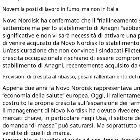
Novemila posti di lavoro in fumo, ma non in Italia
Novo Nordisk ha confermato che il "riallineamento s
settembre ma per lo stabilimento di Anagni "sebbene
significative e non vi sarà necessità di attivare una
di venire acquisito da Novo Nordisk lo stabilimento 
Un’assicurazione che non convince i sindacati Filctem
crescita occupazionale rischiano di essere comprome
stabilimento di Anagni, recentemente acquisito da C
Previsioni di crescita al ribasso, pesa il rallentamento d
Appena due anni fa Novo Nordisk rappresentava un q
“economia della salute” europea. Oggi, il rallentam
costruito la propria crescita sull’espansione dei f
ll management di Novo Nordisk ha dovuto rivedere al
mercati chiave, in particolare negli Usa, il settore d
domanda “di massa” può saturarsi. Ma soprattutto m
vendite di quelli di marca.