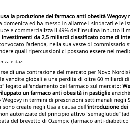
usa la produzione del farmaco anti obesità Wegovy n
 domenica ed ha messo in allarme i sindacati e le isti
duce e commercializza il 49% dell'insulina in tutto il
 investimenti da 2,5 miliardi classificato come di int
onvocato l’azienda, nella sua veste di commissario str
endere quali ripercussioni ci possano essere nel medi
enza e dazi
corse di una contrazione del mercato per Novo Nordisk
e vendite globali e una perdita di oltre 60 miliardi di
o" legato all'andamento del farmaco sul mercato:
We
viluppato un farmaco anti obesità in pastiglie
anziché
to Wegovy in termini di prescrizioni settimanali negli S
i sono create negli Usa a causa del
l'introduzione dei
 non autorizzate del principio attivo “semaglutide” (a
icipata del brevetto di Ozempic (farmaco anti-diabetic