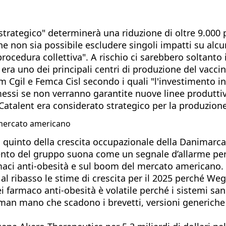
trategico" determinerà una riduzione di oltre 9.000 p
 non sia possibile escludere singoli impatti su alcu
 procedura collettiva". A rischio ci sarebbero soltanto
era uno dei principali centri di produzione del vaccin
 Cgil e Femca Cisl secondo i quali "l'investimento iniz
ssi se non verranno garantite nuove linee produttive
atalent era considerato strategico per la produzione
el mercato americano
uinto della crescita occupazionale della Danimarca 
ento del gruppo suona come un segnale d’allarme per 
armaci anti-obesità e sul boom del mercato americano.
 ribasso le stime di crescita per il 2025 perché Weg
ei farmaco anti-obesità è volatile perché i sistemi san
an mano che scadono i brevetti, versioni generiche 