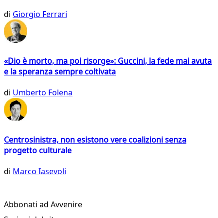
di
Giorgio Ferrari
«Dio è morto, ma poi risorge»: Guccini, la fede mai avuta
e la speranza sempre coltivata
di
Umberto Folena
Centrosinistra, non esistono vere coalizioni senza
progetto culturale
di
Marco Iasevoli
Abbonati ad Avvenire