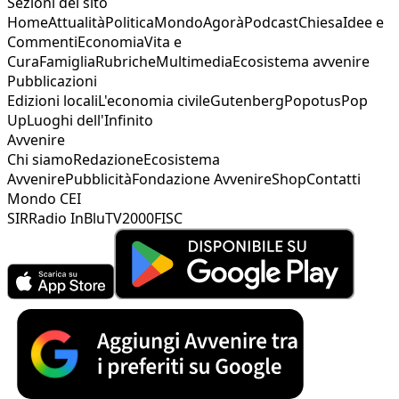
Sezioni del sito
Home
Attualità
Politica
Mondo
Agorà
Podcast
Chiesa
Idee e
Commenti
Economia
Vita e
Cura
Famiglia
Rubriche
Multimedia
Ecosistema avvenire
Pubblicazioni
Edizioni locali
L'economia civile
Gutenberg
Popotus
Pop
Up
Luoghi dell'Infinito
Avvenire
Chi siamo
Redazione
Ecosistema
Avvenire
Pubblicità
Fondazione Avvenire
Shop
Contatti
Mondo CEI
SIR
Radio InBlu
TV2000
FISC