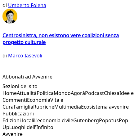
di
Umberto Folena
Centrosinistra, non esistono vere coalizioni senza
progetto culturale
di
Marco Iasevoli
Abbonati ad Avvenire
Sezioni del sito
Home
Attualità
Politica
Mondo
Agorà
Podcast
Chiesa
Idee e
Commenti
Economia
Vita e
Cura
Famiglia
Rubriche
Multimedia
Ecosistema avvenire
Pubblicazioni
Edizioni locali
L'economia civile
Gutenberg
Popotus
Pop
Up
Luoghi dell'Infinito
Avvenire