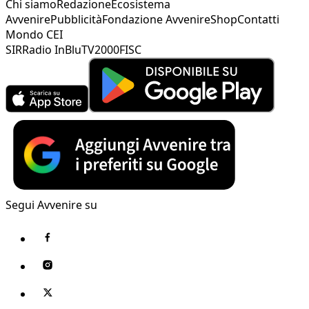
Chi siamo
Redazione
Ecosistema
Avvenire
Pubblicità
Fondazione Avvenire
Shop
Contatti
Mondo CEI
SIR
Radio InBlu
TV2000
FISC
Segui Avvenire su