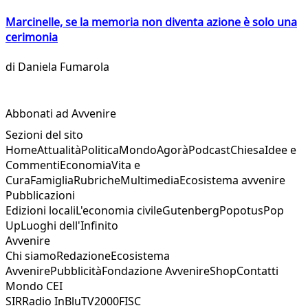
Marcinelle, se la memoria non diventa azione è solo una
cerimonia
di
Daniela Fumarola
Abbonati ad Avvenire
Sezioni del sito
Home
Attualità
Politica
Mondo
Agorà
Podcast
Chiesa
Idee e
Commenti
Economia
Vita e
Cura
Famiglia
Rubriche
Multimedia
Ecosistema avvenire
Pubblicazioni
Edizioni locali
L'economia civile
Gutenberg
Popotus
Pop
Up
Luoghi dell'Infinito
Avvenire
Chi siamo
Redazione
Ecosistema
Avvenire
Pubblicità
Fondazione Avvenire
Shop
Contatti
Mondo CEI
SIR
Radio InBlu
TV2000
FISC