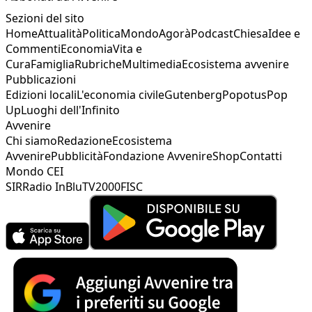
Sezioni del sito
Home
Attualità
Politica
Mondo
Agorà
Podcast
Chiesa
Idee e
Commenti
Economia
Vita e
Cura
Famiglia
Rubriche
Multimedia
Ecosistema avvenire
Pubblicazioni
Edizioni locali
L'economia civile
Gutenberg
Popotus
Pop
Up
Luoghi dell'Infinito
Avvenire
Chi siamo
Redazione
Ecosistema
Avvenire
Pubblicità
Fondazione Avvenire
Shop
Contatti
Mondo CEI
SIR
Radio InBlu
TV2000
FISC