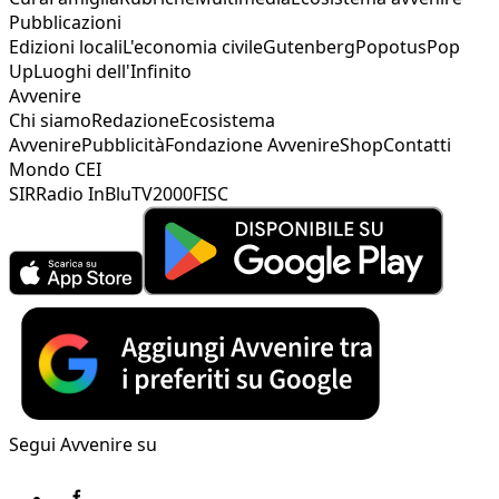
Pubblicazioni
Edizioni locali
L'economia civile
Gutenberg
Popotus
Pop
Up
Luoghi dell'Infinito
Avvenire
Chi siamo
Redazione
Ecosistema
Avvenire
Pubblicità
Fondazione Avvenire
Shop
Contatti
Mondo CEI
SIR
Radio InBlu
TV2000
FISC
Segui Avvenire su