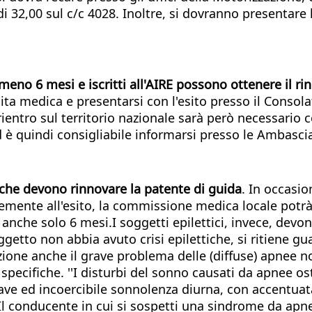
 32,00 sul c/c 4028. Inoltre, si dovranno presentare 
 almeno 6 mesi e iscritti all'AIRE possono ottenere il 
ta medica e presentarsi con l'esito presso il Consolato
Al rientro sul territorio nazionale sarà però necessario
è quindi consigliabile informarsi presso le Ambascia
 che devono rinnovare la patente di guida
. In occasio
temente all'esito, la commissione medica locale potr
anche solo 6 mesi.I soggetti epilettici, invece, devo
ggetto non abbia avuto crisi epilettiche, si ritiene gu
ione anche il grave problema delle (diffuse) apnee not
pecifiche. ''I disturbi del sonno causati da apnee ostr
ave ed incoercibile sonnolenza diurna, con accentuat
 Il conducente in cui si sospetti una sindrome da ap