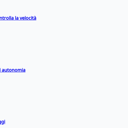
trolla la velocità
di autonomia
ggi