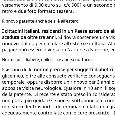
versamento di 9,00 euro sul c/c 9001 e un secondo di
retro e due foto formato tessera.
Rinnovo patente anche se si è all'estero
I cittadini italiani, residenti in un Paese estero da
scaduta da oltre tre anni.
Si dovrà sostenere una visi
rinnovo, valido per circolare all'estero e in Italia. 
pagare può essere diversa da Nazione a Nazione, ed 
Norme per diabete, epilessia e apnea notturna
Esistono delle
norme precise per soggetti diabetici
glicemico, oltre alle consuete verifiche: conseguen
temporale, oppure disporre un rinnovo per 3 anni o 
apposita visita neurologica. Qualora in 10 anni il so
della patente. Di recente è stato preso in consideraz
non potrà più guidare se non si sottopone alle cure s
ministero dei Trasporti - determinano infatti una gr
adeguatamente controllate con le cure prescritte''.