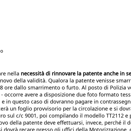
no
re nella
necessità di rinnovare la patente anche in 
innovo della validità. Qualora la patente venisse smar
8 ore dallo smarrimento o furto. Al posto di Polizia ve
ivo - occorre avere a disposizione due foto formato tes
 e in questo caso di dovranno pagare in contrassegno 
scerà un foglio provvisorio per la circolazione e si do
ro sul c/c 9001, poi compilando il modello TT2112 e
nnovo della patente deve effettuarsi, invece, perché il
i dovrà recare presso gli uffici della Motorizzazione,