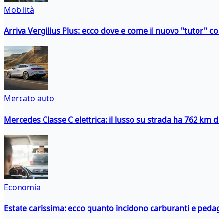
Mobilità
Arriva Vergilius Plus: ecco dove e come il nuovo "tutor" con
Mercato auto
Mercedes Classe C elettrica: il lusso su strada ha 762 km 
Economia
Estate carissima: ecco quanto incidono carburanti e peda