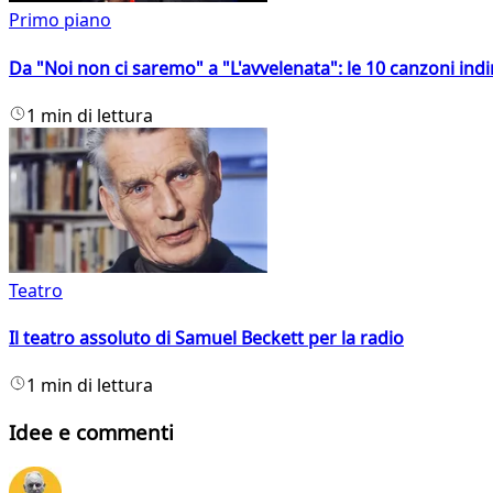
Primo piano
Da "Noi non ci saremo" a "L'avvelenata": le 10 canzoni indi
1 min di lettura
Teatro
Il teatro assoluto di Samuel Beckett per la radio
1 min di lettura
Idee e commenti