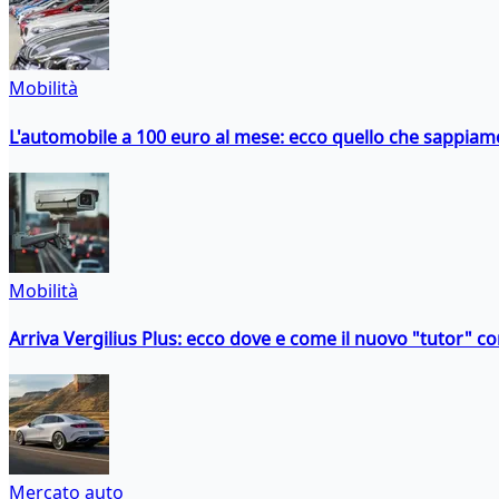
Mobilità
L'automobile a 100 euro al mese: ecco quello che sappiam
Mobilità
Arriva Vergilius Plus: ecco dove e come il nuovo "tutor" con
Mercato auto