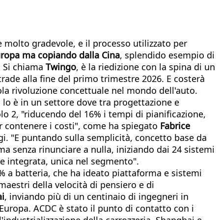
 molto gradevole, e il processo utilizzato per
uropa ma copiando dalla Cina
, splendido esempio di
. Si chiama
Twingo
, è la riedizione con la spina di un
rade alla fine del primo trimestre 2026. E costerà
la rivoluzione concettuale nel mondo dell'auto.
 lo è in un settore dove tra progettazione e
o 2, "riducendo del 16% i tempi di pianificazione,
per contenere i costi", come ha spiegato
Fabrice
i. "E puntando sulla semplicità, concetto base da
a senza rinunciare a nulla, iniziando dai 24 sistemi
gle integrata, unica nel segmento".
00% a batteria, che ha ideato piattaforma e sistemi
maestri della velocità di pensiero e di
ai
, inviando più di un centinaio di ingegneri in
l'Europa. ACDC è stato il punto di contatto con i
l'industrializzazione della carrozzeria, Shanghai e-