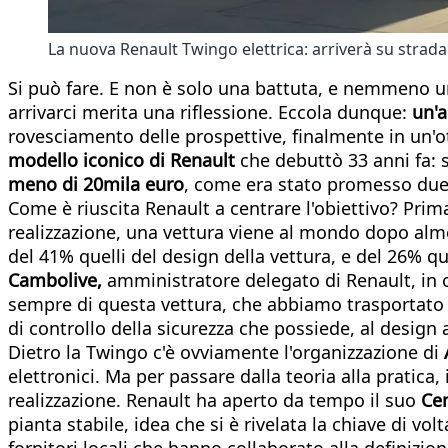
La nuova Renault Twingo elettrica: arriverà su strada 
Si può fare. E non è solo una battuta, e nemmeno un'
arrivarci merita una riflessione. Eccola dunque:
un'a
rovesciamento delle prospettive, finalmente in un'ot
modello iconico di Renault
che debuttò 33 anni fa: s
meno di 20mila euro
, come era stato promesso due 
Come è riuscita Renault a centrare l'obiettivo? Prim
realizzazione, una vettura viene al mondo dopo almen
del 41% quelli del design della vettura, e del 26% q
Cambolive,
amministratore delegato di Renault, in o
sempre di questa vettura, che abbiamo trasportato a
di controllo della sicurezza che possiede, al design 
Dietro la Twingo c'è ovviamente l'organizzazione di
elettronici. Ma per passare dalla teoria alla pratica,
realizzazione. Renault ha aperto da tempo il suo
Cen
pianta stabile, idea che si è rivelata la chiave di vo
fornitori locali che hanno collaborato alla definizio