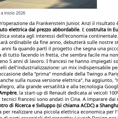
a inizio 2026
operazione da Frankenstein Junior. Anzi il risultato è
uto elettrica dal prezzo abbordabile
. E
costruita in E
tica votata agli interessi dell'economia continentale
arà ordinabile da fine anno, debutterà sulle nostre st
anni fa quando partì il progetto che segna una picco
a di tutto facendo in fretta, che sembra facile ma non
o 5 anni di lavoro. I francesi ne hanno impiegati sol
uelli dell'industrializzazione: un mix indispensabile 
ccasione della "prima" mondiale della Twingo a Parig
nche sulla nuova versione elettrica", ha aggiunto, "m
allegro, alla grande versatilità e alla tecnologia Goo
Ampère
, la start-up di Renault dedicata ai veicoli 1
 i tecnici francesi sono andati in Cina. A imparare dai 
tro di Ricerca e Sviluppo (si chiama ACDC) a Shangh
lta per realizzare una piccola elettrica economica per 
ne di parti essenziali del progetto: Launch Design per 