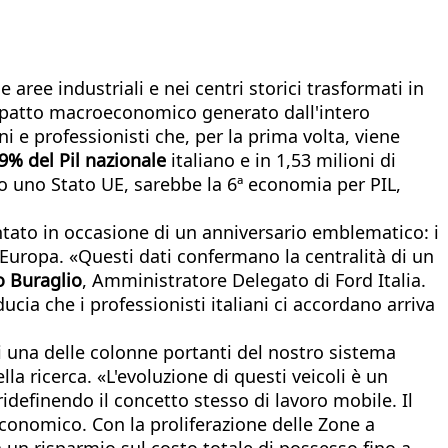
e aree industriali e nei centri storici trasformati in
mpatto macroeconomico generato dall'intero
i e professionisti che, per la prima volta, viene
,9% del Pil nazionale
italiano e in 1,53 milioni di
ro uno Stato UE, sarebbe la 6ª economia per PIL,
ntato in occasione di un anniversario emblematico: i
 Europa. «Questi dati confermano la centralità di un
 Buraglio
, Amministratore Delegato di Ford Italia.
ucia che i professionisti italiani ci accordano arriva
i una delle colonne portanti del nostro sistema
la ricerca. «L'evoluzione di questi veicoli è un
idefinendo il concetto stesso di lavoro mobile. Il
conomico. Con la proliferazione delle Zone a
ca un risparmio sul costo totale di possesso fino a