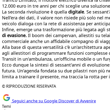
12.000 euro in tre anni per chi sceglie una soluzion
La seconda rivoluzione è quella
digitale
. Se sessant
Nell’era dei dati, il valore non risiede più solo nel m
veicolo dialoga con la rete di assistenza per antici
Infine, emerge una trasformazione più legata agli st
di evasione.
Il boom dei campervan, allestiti su tela
commerciale anche un affidabile compagno di viagg
Alla base di questa versatilità c'è un'architettura a
agli allestitori di programmare funzioni complesse d
Transit in un'ambulanza, un'officina mobile o un fur
Ecco dunque la sintesi di sessant'anni di evoluzione:
futura. Un'agenda fondata su due pilastri non più ne
limita a trainare il presente, ma traccia la rotta per 
© RIPRODUZIONE RISERVATA
Seguici anche su Google Discover di Avvenire
Temi