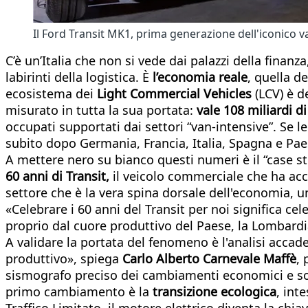
Il Ford Transit MK1, prima generazione dell'iconico 
C’è un’Italia che non si vede dai palazzi della finanza
labirinti della logistica. È
l’economia reale
, quella de
ecosistema dei
Light Commercial Vehicles
(LCV) è d
misurato in tutta la sua portata:
vale 108 miliardi d
occupati supportati dai settori “van-intensive”. Se
subito dopo Germania, Francia, Italia, Spagna e Paes
A mettere nero su bianco questi numeri è il “case 
60 anni di Transit,
il veicolo commerciale che ha acc
settore che è la vera spina dorsale dell'economia
«Celebrare i 60 anni del Transit per noi significa ce
proprio dal cuore produttivo del Paese, la Lombardi
A validare la portata del fenomeno è l'analisi accad
produttivo», spiega
Carlo Alberto Carnevale Maffè
, 
sismografo preciso dei cambiamenti economici e socia
primo cambiamento è la
transizione ecologica
, int
Traffico Limitato, il motore elettrico diventa la chia