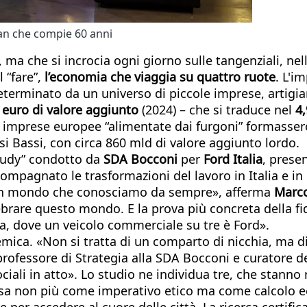
van che compie 60 anni
, ma che si incrocia ogni giorno sulle tangenziali, nell
l “fare”,
l’economia che viaggia su quattro ruote
. L'i
eterminato da un universo di piccole imprese, artigian
i euro di valore aggiunto
(2024) – che si traduce nel
4
 le imprese europee “alimentate dai furgoni” formasse
i Bassi, con circa 860 mld di valore aggiunto lordo.
study” condotto da
SDA Bocconi
per
Ford Italia
, prese
ompagnato le trasformazioni del lavoro in Italia e in
, un mondo che conosciamo da sempre», afferma
Marco
lebrare questo mondo. E la prova più concreta della fid
a, dove un veicolo commerciale su tre è Ford».
emica. «Non si tratta di un comparto di nicchia, ma d
professore di Strategia alla SDA Bocconi e curatore del
li in atto». Lo studio ne individua tre, che stanno r
esa non più come imperativo etico ma come calcolo e
ve per accedere al cuore delle città. La ricerca certifi