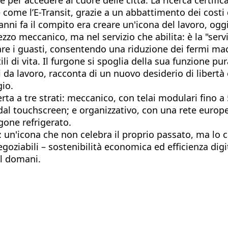
e come l’E-Transit, grazie a un abbattimento dei costi
'anni fa il compito era creare un'icona del lavoro, ogg
ezzo meccanico, ma nel servizio che abilita: è la "servi
pare i guasti, consentendo una riduzione dei fermi ma
ili di vita. Il furgone si spoglia della sua funzione
i da lavoro, racconta di un nuovo desiderio di libert
io.
perta a tre strati: meccanico, con telai modulari fino
al touchscreen; e organizzativo, con una rete europea
gone refrigerato.
 un'icona che non celebra il proprio passato, ma lo ca
goziabili – sostenibilità economica ed efficienza digi
il domani.