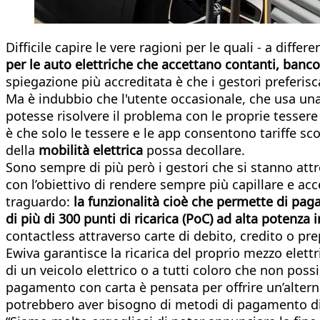
Difficile capire le vere ragioni per le quali - a diffe
per le auto elettriche che accettano contanti, banc
spiegazione più accreditata è che i gestori preferisc
Ma è indubbio che l'utente occasionale, che usa una v
potesse risolvere il problema con le proprie tesser
è che solo le tessere e le app consentono tariffe 
della
mobilità elettrica
possa decollare.
Sono sempre di più però i gestori che si stanno at
con l’obiettivo di rendere sempre più capillare e ac
traguardo:
la funzionalità cioè che permette di pagar
di più di 300 punti di ricarica (PoC) ad alta potenza in
contactless attraverso carte di debito, credito o p
Ewiva garantisce la ricarica del proprio mezzo elettr
di un veicolo elettrico o a tutti coloro che non poss
pagamento con carta è pensata per offrire un’alternat
potrebbero aver bisogno di metodi di pagamento diff