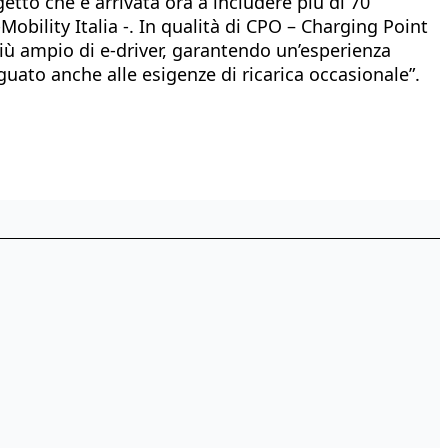
getto che è arrivata ora a includere più di 70
-Mobility Italia -. In qualità di CPO – Charging Point
più ampio di e-driver, garantendo un’esperienza
uato anche alle esigenze di ricarica occasionale”.