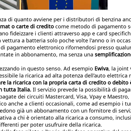
renza di quanto avviene per i distributori di benzina an
omat o carte di credito
come metodo di pagamento sono
ano fideizzare i clienti attraverso app e card specific
ettura a batteria solo poche volte l'anno o in occasio
e di pagamento elettronico rifornendosi presso qualun
scontate in abbonamento, ma senza una
semplificazio
trezzando in questo senso. Ad esempio
Ewiva
, la join
cessibile la ricarica ad alta potenza dell’auto elettr
e la ricarica con la propria carta di credito o debito 
 tutta Italia.
Il servizio prevede la possibilità di pa
repagate dei circuiti Mastercard, Visa, Vpay e Maestr
ico anche a clienti occasionali, come ad esempio i tur
iedono già un abbonamento con un fornitore di servizi 
iva a chi è orientato alla ricarica a consumo, inclusi
erenti per poter usufruire della ricarica.