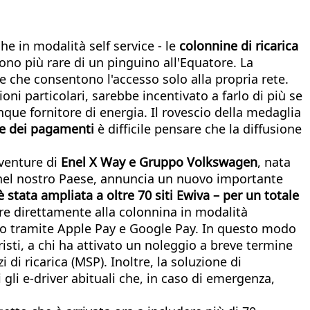
che in modalità self service - le
colonnine di ricarica
 più rare di un pinguino all'Equatore. La
he che consentono l'accesso solo alla propria rete.
ni particolari, sarebbe incentivato a farlo di più se
que fornitore di energia. Il rovescio della medaglia
ne dei pagamenti
è difficile pensare che la diffusione
t venture di
Enel X Way e Gruppo Volkswagen
, nata
ica nel nostro Paese, annuncia un nuovo importante
è stata ampliata a oltre 70 siti Ewiva – per un totale
gare direttamente alla colonnina in modalità
o, o tramite Apple Pay e Google Pay. In questo modo
isti, a chi ha attivato un noleggio a breve termine
di ricarica (MSP). Inoltre, la soluzione di
 gli e-driver abituali che, in caso di emergenza,