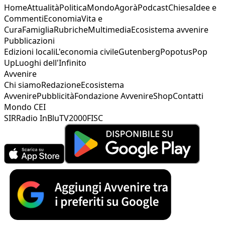
Home
Attualità
Politica
Mondo
Agorà
Podcast
Chiesa
Idee e
Commenti
Economia
Vita e
Cura
Famiglia
Rubriche
Multimedia
Ecosistema avvenire
Pubblicazioni
Edizioni locali
L'economia civile
Gutenberg
Popotus
Pop
Up
Luoghi dell'Infinito
Avvenire
Chi siamo
Redazione
Ecosistema
Avvenire
Pubblicità
Fondazione Avvenire
Shop
Contatti
Mondo CEI
SIR
Radio InBlu
TV2000
FISC