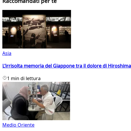
Raccomandati per te
Asia
L’irrisolta memoria del Giappone tra il dolore di Hiroshima
1 min di lettura
Medio Oriente