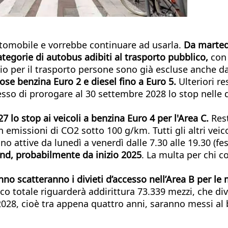
tomobile e vorrebbe continuare ad usarla.
Da martedì
tegorie di autobus adibiti al trasporto pubblico,
con 
 per il trasporto persone sono già escluse anche dall'
ose benzina Euro 2 e diesel fino a Euro 5.
Ulteriori re
so di prorogare al 30 settembre 2028 lo stop nelle due
7 lo stop ai veicoli a benzina Euro 4 per l'Area C.
Rest
on emissioni di CO2 sotto 100 g/km. Tutti gli altri veic
no attive da lunedì a venerdì dalle 7.30 alle 19.30 (fes
nd, probabilmente da inizio 2025
. La multa per chi co
nno scatteranno i divieti d’accesso nell’Area B per le
co totale riguarderà addirittura 73.339 mezzi, che d
028, cioè tra appena quattro anni, saranno messi al 