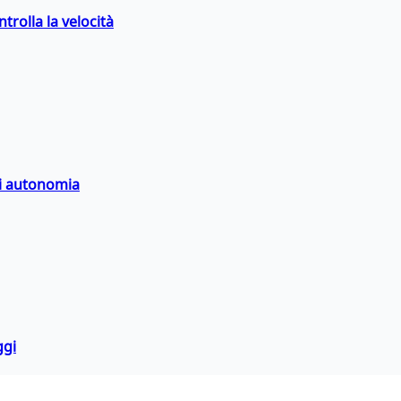
trolla la velocità
di autonomia
ggi