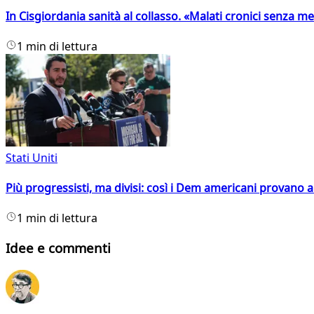
In Cisgiordania sanità al collasso. «Malati cronici senza med
1 min di lettura
Stati Uniti
Più progressisti, ma divisi: così i Dem americani provano a 
1 min di lettura
Idee e commenti