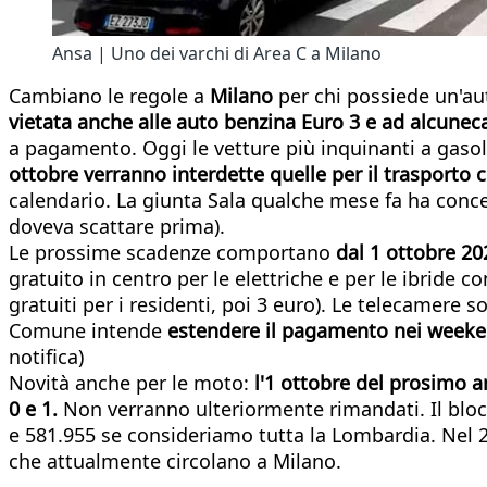
Ansa | Uno dei varchi di Area C a Milano
Cambiano le regole a
Milano
per chi possiede un'au
vietata anche alle auto benzina Euro 3 e ad alcuneca
a pagamento. Oggi le vetture più inquinanti a gasolio
ottobre verranno interdette quelle per il trasporto c
calendario. La giunta Sala qualche mese fa ha conces
doveva scattare prima).
Le prossime scadenze comportano
dal
1 ottobre 202
gratuito in centro per le elettriche e per le ibride c
gratuiti per i residenti, poi 3 euro). Le telecamere so
Comune intende
estendere il pagamento nei weeke
notifica)
Novità anche per le moto:
l'1 ottobre del prosimo a
0 e 1.
Non verranno ulteriormente rimandati. Il bloc
e 581.955 se consideriamo tutta la Lombardia. Nel 2
che attualmente circolano a Milano.