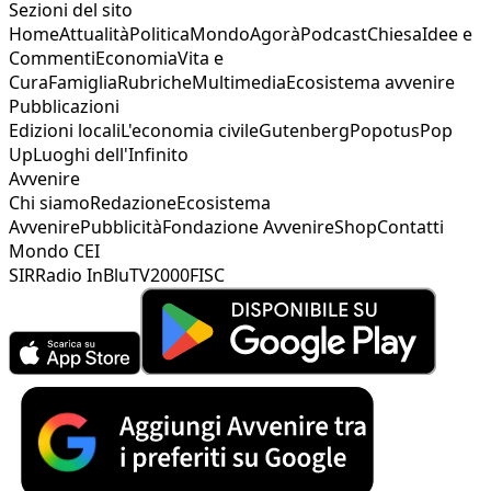
Sezioni del sito
Home
Attualità
Politica
Mondo
Agorà
Podcast
Chiesa
Idee e
Commenti
Economia
Vita e
Cura
Famiglia
Rubriche
Multimedia
Ecosistema avvenire
Pubblicazioni
Edizioni locali
L'economia civile
Gutenberg
Popotus
Pop
Up
Luoghi dell'Infinito
Avvenire
Chi siamo
Redazione
Ecosistema
Avvenire
Pubblicità
Fondazione Avvenire
Shop
Contatti
Mondo CEI
SIR
Radio InBlu
TV2000
FISC