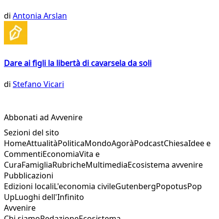
di
Antonia Arslan
Dare ai figli la libertà di cavarsela da soli
di
Stefano Vicari
Abbonati ad Avvenire
Sezioni del sito
Home
Attualità
Politica
Mondo
Agorà
Podcast
Chiesa
Idee e
Commenti
Economia
Vita e
Cura
Famiglia
Rubriche
Multimedia
Ecosistema avvenire
Pubblicazioni
Edizioni locali
L'economia civile
Gutenberg
Popotus
Pop
Up
Luoghi dell'Infinito
Avvenire
Chi siamo
Redazione
Ecosistema